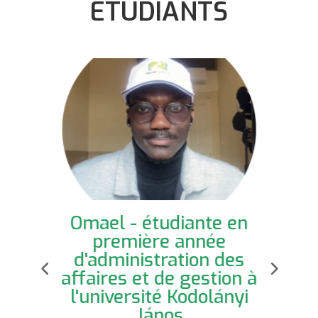
ÉTUDIANTS
Omael - étudiante en
Ezéchiel - étudiante en
première année de
préparation à l'anglais à
l'Avicenna International
Omael - étudiante en
première année
première année
d'administration des
d'administration des
affaires et de gestion à
affaires et de gestion à
l'université Kodolányi
College
l'université Kodolányi
János