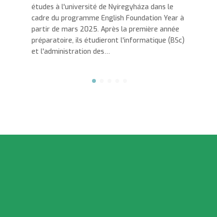
gyháza dans le
les entretiens de visa pour les étudiant
Foundation Year à
débuteront leurs études en Hongrie au
a première année
semestre de février 2025. Ces entreti
informatique (BSc)
prévus pour la fin janvier 2025, consti
étape essentielle pour garantir un dép
toute sérénité.…