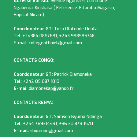
Adresse Bureau:
Avenue Nguma 5, Commune
Ngaliema. Kinshasa ( Réference: Kitambo Magasin,
Hopital Akram)
Coordonateur GT:
Toto Olatunde Odufa
Tel: +24384 0867691; +243 998595748;
E-mail:
collegeothniel@gmail.com
CONTACTS CONGO:
Coordonateur GT:
Patrick Diamoneka
Tel:
+242 05 087 1010
E-mai:
diamonekap@yahoo.fr
CONTACTS KENYA:
Coordonateur GT:
Samson Byuma Ndanga
Tel:
+254 769314491; +36 30 879 1570
E-mail:
sbyuman@gmail.com