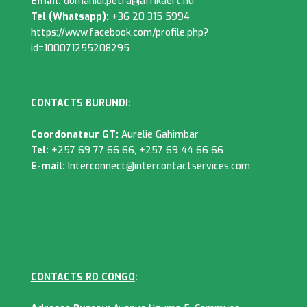
Email:
domahidi.petra@afrikaert.hu
Tel (Whatsapp):
+36 20 315 5994
https://www.facebook.com/profile.php?
id=100071255208295
CONTACTS BURUNDI:
Coordonateur GT:
Aurelie Gahimbar
Tel:
+257 69 77 66 66, +257 69 44 66 66
E-mail:
Interconnect@intercontactservices.com
CONTACTS RD CONGO
: