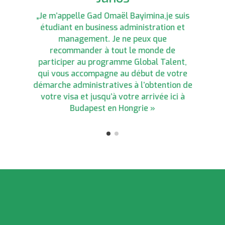
János
„Par le moyen de Global Talent, quand
„Je m’appelle Gad Omaël Bayimina,je suis
vous postulez, quand vous êtes
sélectionné je vous rassure que vous
étudiant en business administration et
„Je m’appelle Gad Omaël Bayimina,je suis
n’allez pas rencontrer de complications.
management. Je ne peux que
étudiant en business administration et
Depuis le début de notre processus jusqu’à
recommander à tout le monde de
management. Je ne peux que
participer au programme Global Talent,
la fin nous n’avions même pas connu une
recommander à tout le monde de
qui vous accompagne au début de votre
seule complication. En tout cas, Global
démarche administratives à l’obtention de
Talent nous a facilité la tâche. »
participer au programme Global Talent,
votre visa et jusqu’à votre arrivée ici à
qui vous accompagne au début de votre
Budapest en Hongrie »
démarche administratives à l’obtention de
votre visa et jusqu’à votre arrivée ici à
Budapest en Hongrie »